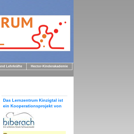
und Lehrkräfte
Hector-Kinderakademie
Das Lernzentrum Kinzigtal ist
ein Kooperationsprojekt von