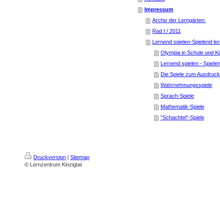
Impressum
Archiv der Lerngärten:
Rad I / 2011
Lernend spielen-Spielend ler
Olympia in Schule und K
Lernend spielen - Spiele
Die Spiele zum Ausdruc
Wahrnehmungsspiele
Sprach-Spiele
Mathematik-Spiele
"Schachtel"-Spiele
Druckversion
|
Sitemap
© Lernzentrum Kinzigtal