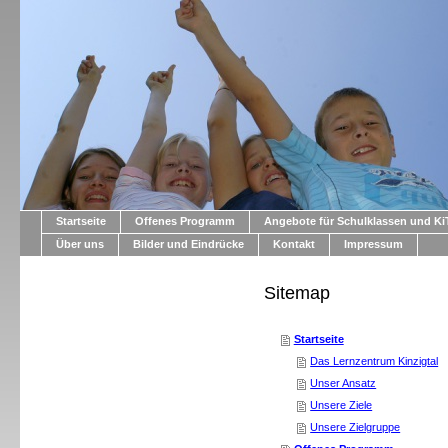
Startseite
Offenes Programm
Angebote für Schulklassen und K
Über uns
Bilder und Eindrücke
Kontakt
Impressum
Sitemap
Startseite
Das Lernzentrum Kinzigtal
Unser Ansatz
Unsere Ziele
Unsere Zielgruppe